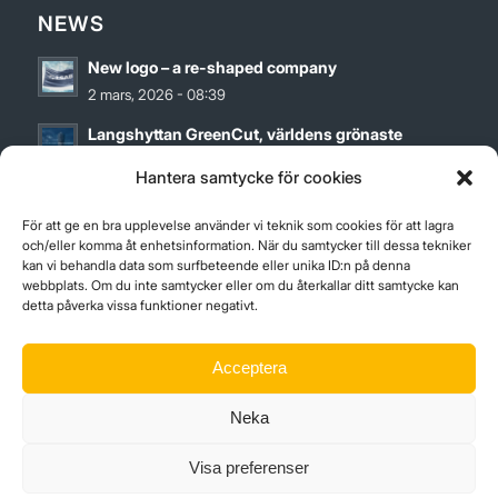
NEWS
New logo – a re-shaped company
2 mars, 2026 - 08:39
Langshyttan GreenCut, världens grönaste
bandsågblad
Hantera samtycke för cookies
27 maj, 2024 - 12:00
För att ge en bra upplevelse använder vi teknik som cookies för att lagra
Hållbarhetsrapport för 2023
och/eller komma åt enhetsinformation. När du samtycker till dessa tekniker
12 april, 2024 - 09:01
kan vi behandla data som surfbeteende eller unika ID:n på denna
webbplats. Om du inte samtycker eller om du återkallar ditt samtycke kan
detta påverka vissa funktioner negativt.
Acceptera
ISO-CERTIFICATES
Neka
ISO9001_14001
Visa preferenser