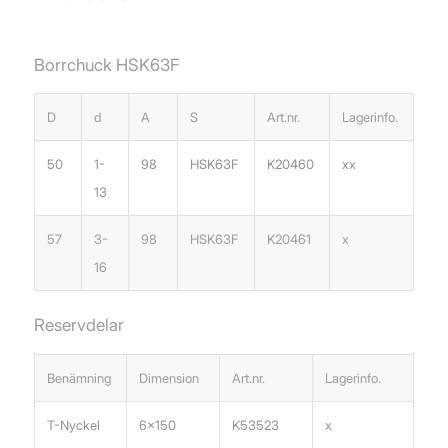
Borrchuck HSK63F
D
d
A
S
Art.nr.
Lagerinfo.
50
1-
98
HSK63F
K20460
xx
13
57
3-
98
HSK63F
K20461
x
16
Reservdelar
Benämning
Dimension
Art.nr.
Lagerinfo.
T-Nyckel
6×150
K53523
x