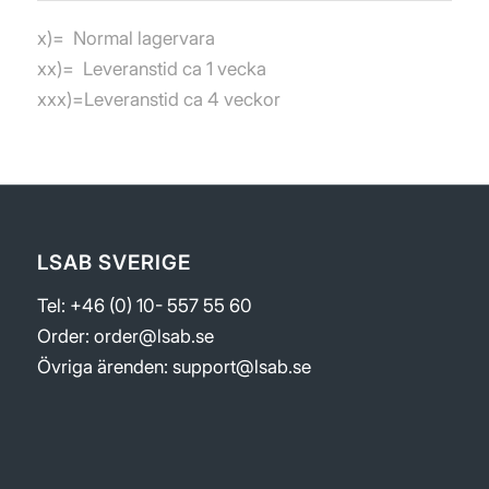
x)= Normal lagervara
xx)= Leveranstid ca 1 vecka
xxx)=Leveranstid ca 4 veckor
LSAB SVERIGE
Tel: +46 (0) 10- 557 55 60
Order:
order@lsab.se
Övriga ärenden:
support@lsab.se