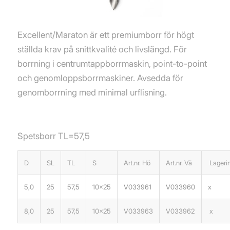
Excellent/Maraton är ett premiumborr för högt
ställda krav på snittkvalité och livslängd. För
borrning i centrumtappborrmaskin, point-to-point
och genomloppsborrmaskiner. Avsedda för
genomborrning med minimal urflisning.
Spetsborr TL=57,5
D
SL
TL
S
Art.nr. Hö
Art.nr. Vä
Lagerin
5,0
25
57,5
10×25
V033961
V033960
x
8,0
25
57,5
10×25
V033963
V033962
x