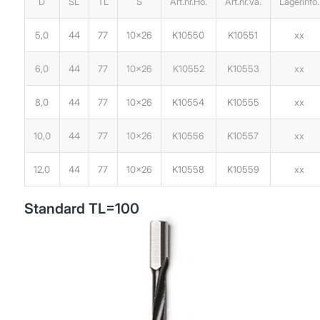
D
SL
TL
S
Art.nr.Hö.
Art.nr.Vä.
Lagerinfo.
5,0
44
77
10×26
K10550
K10551
xx
6,0
44
77
10×26
K10552
K10553
xx
8,0
44
77
10×26
K10554
K10555
xx
10,0
44
77
10×26
K10556
K10557
xx
12,0
44
77
10×26
K10558
K10559
xx
Standard TL=100