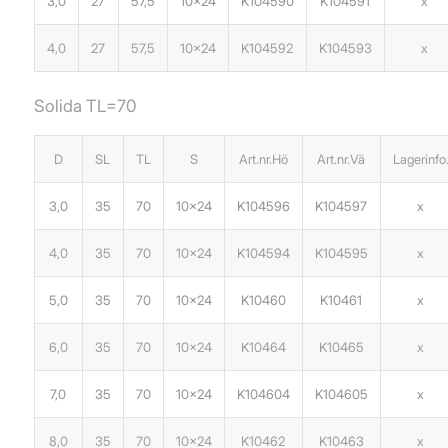
3,0
27
57,5
10×24
K104590
K104591
x
4,0
27
57,5
10×24
K104592
K104593
x
Solida TL=70
D
SL
TL
S
Art.nr.Hö
Art.nr.Vä
Lagerinfo
3,0
35
70
10×24
K104596
K104597
x
4,0
35
70
10×24
K104594
K104595
x
5,0
35
70
10×24
K10460
K10461
x
6,0
35
70
10×24
K10464
K10465
x
7,0
35
70
10×24
K104604
K104605
x
8,0
35
70
10×24
K10462
K10463
x