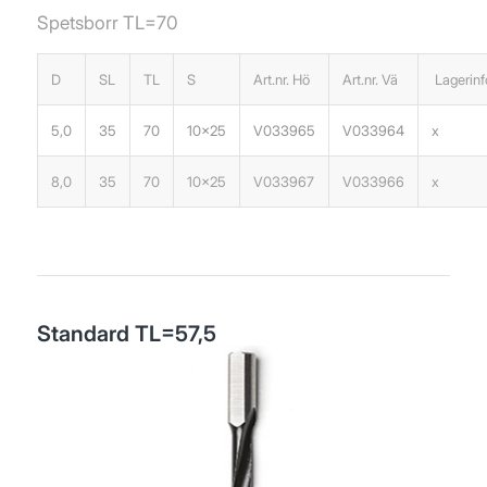
Spetsborr TL=70
D
SL
TL
S
Art.nr. Hö
Art.nr. Vä
Lagerinf
5,0
35
70
10×25
V033965
V033964
x
8,0
35
70
10×25
V033967
V033966
x
Standard TL=57,5