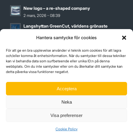
New logo – a re-shaped company
2 mars, 2026 - 08:39
Langshyttan GreenCut, världens grönaste
bandsågblad
Hantera samtycke för cookies
27 maj, 2024 - 12:00
För att ge en bra upplevelse använder vi teknik som cookies för att lagra
Hållbarhetsrapport för 2023
och/eller komma åt enhetsinformation. När du samtycker till dessa tekniker
12 april, 2024 - 09:01
kan vi behandla data som surfbeteende eller unika ID:n på denna
webbplats. Om du inte samtycker eller om du återkallar ditt samtycke kan
detta påverka vissa funktioner negativt.
Acceptera
ISO-CERTIFICATES
Neka
ISO9001_14001
Visa preferenser
Cookie Policy