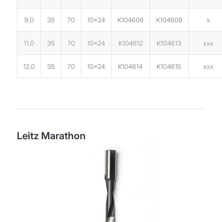
9,0
35
70
10×24
K104608
K104609
x
11,0
35
70
10×24
K104612
K104613
xxx
12,0
35
70
10×24
K104614
K104615
xxx
Leitz Marathon