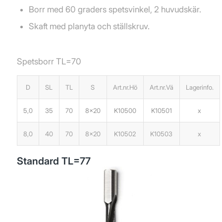
Borr med 60 graders spetsvinkel, 2 huvudskär.
Skaft med planyta och ställskruv.
Spetsborr TL=70
D
SL
TL
S
Art.nr.Hö
Art.nr.Vä
Lagerinfo.
5,0
35
70
8×20
K10500
K10501
x
8,0
40
70
8×20
K10502
K10503
x
Standard TL=77