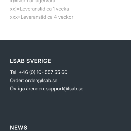
x)=Normal lagervara
xx)=Leveranstid ca 1 vecka
xxx=Leveranstid ca 4 veckor
LSAB SVERIGE
Tel: +46 (0) 10- 557 55 60
Order:
order@lsab.se
Övriga ärenden:
support@lsab.se
NEWS