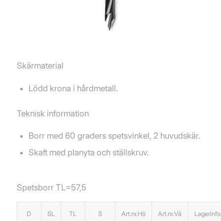
Skärmaterial
Lödd krona i hårdmetall.
Teknisk information
Borr med 60 graders spetsvinkel, 2 huvudskär.
Skaft med planyta och ställskruv.
Spetsborr TL=57,5
D
SL
TL
S
Art.nr.Hö
Art.nr.Vä
Lagerinfo