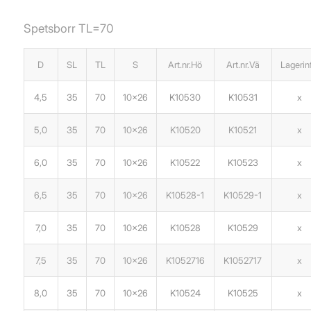
Spetsborr TL=70
D
SL
TL
S
Art.nr.Hö
Art.nr.Vä
Lagerin
4,5
35
70
10×26
K10530
K10531
x
5,0
35
70
10×26
K10520
K10521
x
6,0
35
70
10×26
K10522
K10523
x
6,5
35
70
10×26
K10528-1
K10529-1
x
7,0
35
70
10×26
K10528
K10529
x
7,5
35
70
10×26
K1052716
K1052717
x
8,0
35
70
10×26
K10524
K10525
x