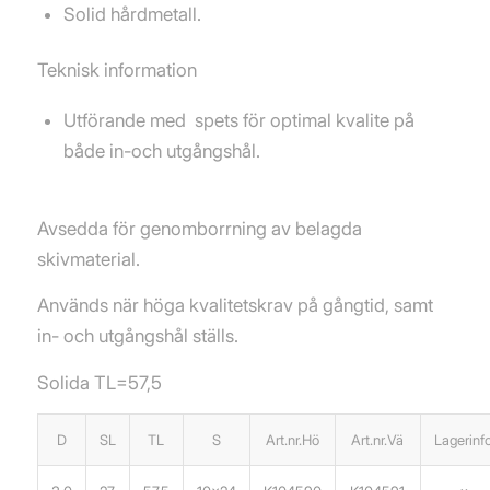
Solid hårdmetall.
Teknisk information
Utförande med spets för optimal kvalite på
både in-och utgångshål.
Avsedda för genomborrning av belagda
skivmaterial.
Används när höga kvalitetskrav på gångtid, samt
in- och utgångshål ställs.
Solida TL=57,5
D
SL
TL
S
Art.nr.Hö
Art.nr.Vä
Lagerinfo