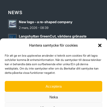
NEWS
New logo – a re-shaped company
2 mars, 2026 - 08:39
Langshyttan GreenCut, världens grönaste
bandsågblad
Hantera samtycke för cookies
27 maj, 2024 - 12:00
För att ge en bra upplevelse använder vi teknik som cookies för att lagra
Hållbarhetsrapport för 2023
och/eller komma åt enhetsinformation. När du samtycker till dessa tekniker
12 april, 2024 - 09:01
kan vi behandla data som surfbeteende eller unika ID:n på denna
webbplats. Om du inte samtycker eller om du återkallar ditt samtycke kan
detta påverka vissa funktioner negativt.
Acceptera
ISO-CERTIFICATES
Neka
ISO9001_14001