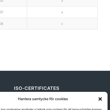
05
x
07
x
08
x
ISO-CERTIFICATES
ISO9001_14001
Hantera samtycke för cookies
n bra upplevelse använder vi teknik som cookies för att lagra och/eller komma