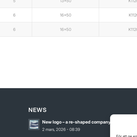
5
13×50
K112
6
16×50
K112
6
16×50
K112
NEWS
New logo – a re-shaped company
2 mars, 2026 - 08:39
För att ge e