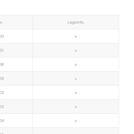
r.
Lagerinfo.
00
x
01
x
06
x
09
x
02
x
03
x
04
x