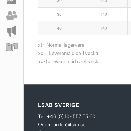
30
140
35
140
40
140
x)= Normal lagervara
xx)= Leveranstid ca 1 vecka
xxx)=Leveranstid ca 4 veckor
LSAB SVERIGE
Tel: +46 (0) 10- 557 55 60
Order:
order@lsab.se