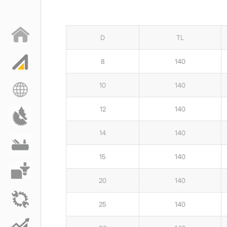
D
TL
8
140
10
140
12
140
14
140
15
140
20
140
25
140