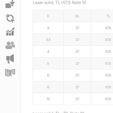
Laser solid, TL=57,5 fäste 10
D
SL
TL
3
27
57,5
3,5
27
57,5
4
27
57,5
5
27
57,5
6
27
57,5
8
27
57,5
10
27
57,5