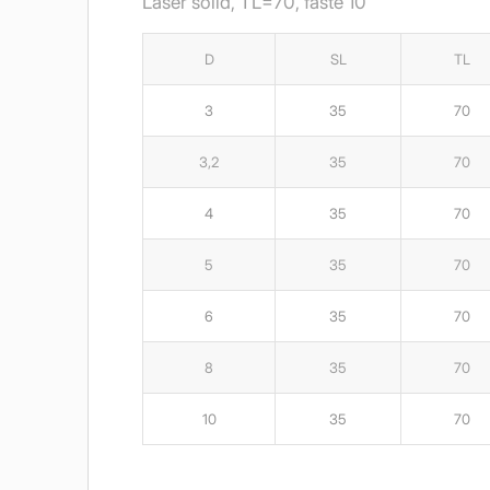
Laser solid, TL=70, fäste 10
D
SL
TL
3
35
70
3,2
35
70
4
35
70
5
35
70
6
35
70
8
35
70
10
35
70