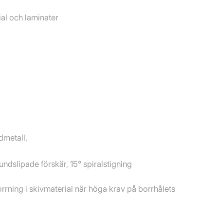
al och laminater
dmetall.
ndslipade förskär, 15° spiralstigning
ning i skivmaterial när höga krav på borrhålets