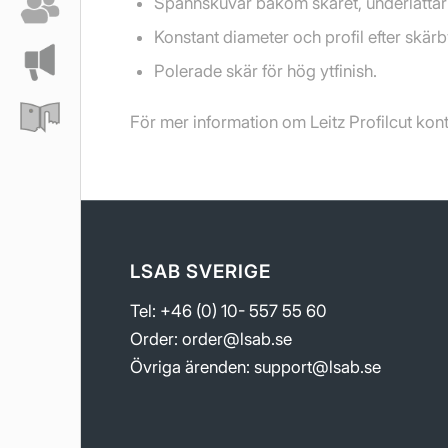
Spännskuvar bakom skäret, underlättar 
Konstant diameter och profil efter skär
Polerade skär för hög ytfinish.
För mer information om Leitz Profilcut kon
LSAB SVERIGE
Tel: +46 (0) 10- 557 55 60
Order:
order@lsab.se
Övriga ärenden:
support@lsab.se