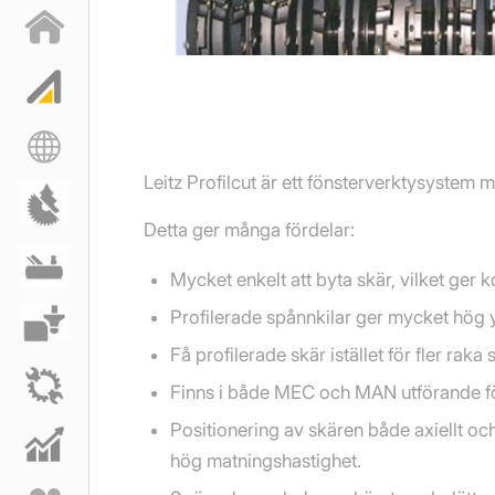
Leitz Profilcut är ett fönsterverktysystem m
Detta ger många fördelar:
Mycket enkelt att byta skär, vilket ger k
Profilerade spånnkilar ger mycket hög y
Få profilerade skär istället för fler rak
Finns i både MEC och MAN utförande för
Positionering av skären både axiellt oc
hög matningshastighet.