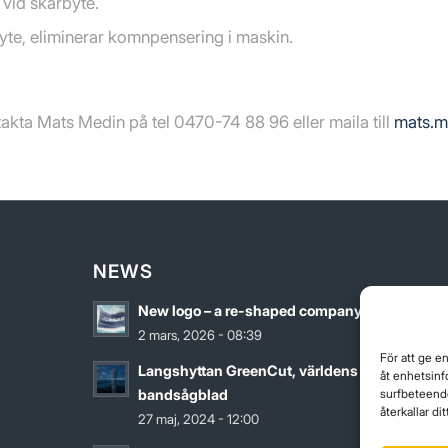
vid skärbyte.
byte, eliminerar komnpensering i maskin.
takta Mats Medin på tel 0470-74 88 96 eller maila till
mats.m
NEWS
New logo – a re-shaped company
2 mars, 2026 - 08:39
För att ge e
Langshyttan GreenCut, världens grönaste
åt enhetsinf
surfbeteende
bandsågblad
återkallar d
27 maj, 2024 - 12:00