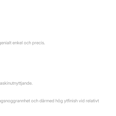
genialt enkel och precis.
maskinutnyttjande.
ångsnoggrannhet och därmed hög ytfinish vid relativt