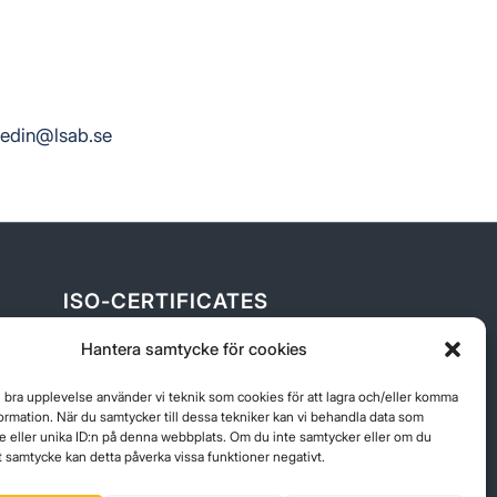
edin@lsab.se
ISO-CERTIFICATES
ISO9001_14001
Hantera samtycke för cookies
n bra upplevelse använder vi teknik som cookies för att lagra och/eller komma
ormation. När du samtycker till dessa tekniker kan vi behandla data som
 eller unika ID:n på denna webbplats. Om du inte samtycker eller om du
itt samtycke kan detta påverka vissa funktioner negativt.