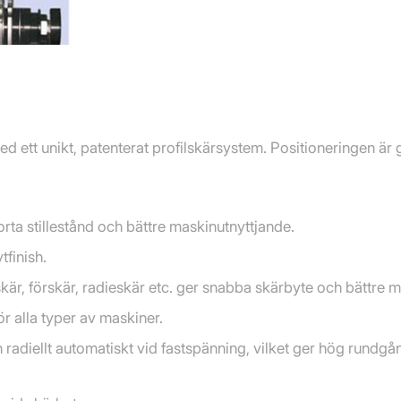
ed ett unikt, patenterat profilskärsystem. Positioneringen är 
orta stillestånd och bättre maskinutnyttjande.
tfinish.
a skär, förskär, radieskär etc. ger snabba skärbyte och bättre 
 alla typer av maskiner.
h radiellt automatiskt vid fastspänning, vilket ger hög rundg