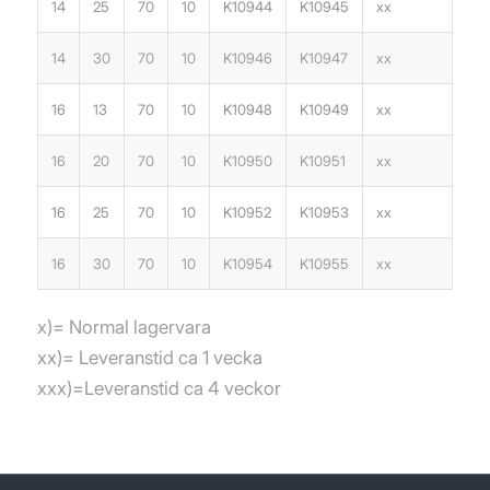
14
25
70
10
K10944
K10945
xx
14
30
70
10
K10946
K10947
xx
16
13
70
10
K10948
K10949
xx
16
20
70
10
K10950
K10951
xx
16
25
70
10
K10952
K10953
xx
16
30
70
10
K10954
K10955
xx
x)= Normal lagervara
xx)= Leveranstid ca 1 vecka
xxx)=Leveranstid ca 4 veckor