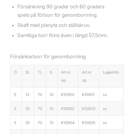
Försänkning 90 grader och 60 graders
spets på förborr för genomborrning.
Skaft med planyta och ställskruv.
Samtliga borr finns även i längd 57,5mm.
Försänkarborr för genomborrning
D
SL
TL
S
Art.nr.
Art.nr.
Lagerinfo.
Hö
Vä
5
13
70
10
K10900
K10901
xx
5
20
70
10
K10902
K10903
xx
5
25
70
10
K10904
K10905
xx