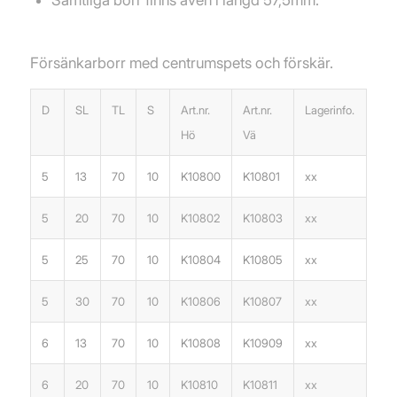
Samtliga borr finns även i längd 57,5mm.
Försänkarborr med centrumspets och förskär.
D
SL
TL
S
Art.nr.
Art.nr.
Lagerinfo.
Hö
Vä
5
13
70
10
K10800
K10801
xx
5
20
70
10
K10802
K10803
xx
5
25
70
10
K10804
K10805
xx
5
30
70
10
K10806
K10807
xx
6
13
70
10
K10808
K10909
xx
6
20
70
10
K10810
K10811
xx