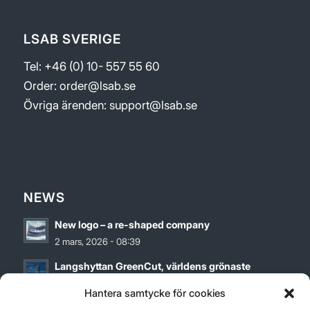
LSAB SVERIGE
Tel: +46 (0) 10- 557 55 60
Order:
order@lsab.se
Övriga ärenden:
support@lsab.se
NEWS
New logo – a re-shaped company
2 mars, 2026 - 08:39
Langshyttan GreenCut, världens grönaste
bandsågblad
Hantera samtycke för cookies
27 maj, 2024 - 12:00