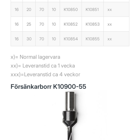
16
20
70
10
K10850
K10851
xx
16
25
70
10
K10852
K10853
xx
16
30
70
10
K10854
K10855
xx
x)= Normal lagervara
xx)= Leveranstid ca 1 vecka
xxx)=Leveranstid ca 4 veckor
Försänkarborr K10900-55