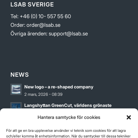
LSAB SVERIGE
Tel: +46 (0) 10- 557 55 60
Order:
order@lsab.se
Övriga ärenden:
support@lsab.se
NEWS
New logo – a re-shaped company
2 mars, 2026 - 08:39
Langshyttan GreenCut, världens grönaste
bandsågblad
Hantera samtycke för cookies
27 maj, 2024 - 12:00
För att ge en bra upplevelse använder vi teknik som cookies för att lagra
Hållbarhetsrapport för 2023
och/eller komma åt enhetsinformation. När du samtycker till dessa tekniker