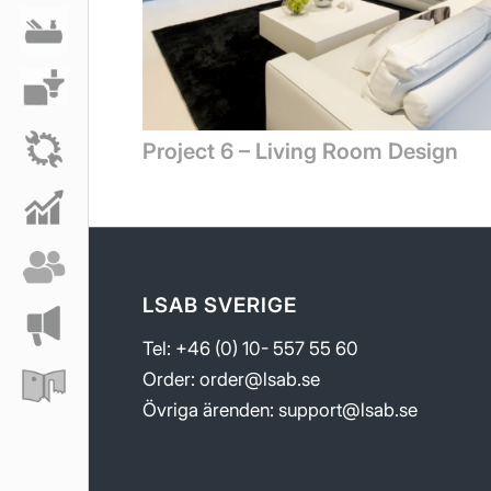
Project 6 – Living Room Design
LSAB SVERIGE
Tel: +46 (0) 10- 557 55 60
Order:
order@lsab.se
Övriga ärenden:
support@lsab.se