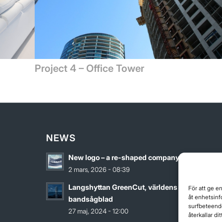
Project 4 – Office Tower
NEWS
New logo – a re-shaped company
2 mars, 2026 - 08:39
Langshyttan GreenCut, världens grönaste
För att ge e
åt enhetsinf
bandsågblad
surfbeteende
27 maj, 2024 - 12:00
återkallar d