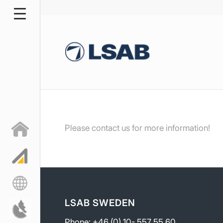
Please contact us for more information!
LSAB SWEDEN
Phone: +46 (0) 10- 557 55 60