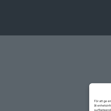
För att ge e
åt enhetsinf
surfbeteende