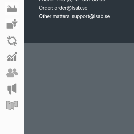
Order:
order@lsab.se
Other matters:
support@lsab.se