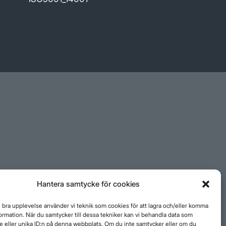
Hantera samtycke för cookies
n bra upplevelse använder vi teknik som cookies för att lagra och/eller komma
ormation. När du samtycker till dessa tekniker kan vi behandla data som
 eller unika ID:n på denna webbplats. Om du inte samtycker eller om du